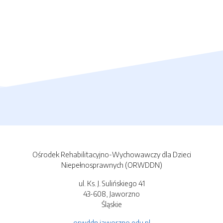
Ośrodek Rehabilitacyjno-Wychowawczy dla Dzieci
Niepełnosprawnych (ORWDDN)
ul. Ks. J. Sulińskiego 41
43-608, Jaworzno
Śląskie
orwddn.jaworzno.edu.pl