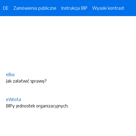
DE
Zamówienia publiczne
Instrukcja BIP
Wysoki kontrast
eBoi
Jak załatwić sprawę?
eWrota
BIPy jednostek organizacyjnych.