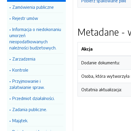
Pobierz spakowane pliki
Zamówienia publiczne
Rejestr umów
Metadane - w
Informacja o niedokonaniu
umorzeń
nieopodatkowanych
należności budżetowych.
Akcja
Zarzadzenia
Dodanie dokumentu:
Kontrole
Osoba, która wytworzyła i
Przyjmowanie i
załatwianie spraw.
Ostatnia aktualizacja:
Przedmiot działalności.
Zadania publiczne.
Majątek.