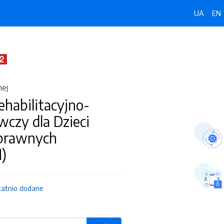
UA
EN
nej
habilitacyjno-
zy dla Dzieci
prawnych
)
tatnio dodane