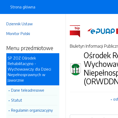
Strona główna
Dziennik Ustaw
Monitor Polski
Biuletyn Informacji Publicz
Menu przedmiotowe
Ośrodek Re
SP ZOZ Ośrodek
Wychowawc
Rehabilitacyjno -
Wychowawczy dla Dzieci
Niepełnos
Niepełnosprawnych w
(ORWDDN
Jaworznie
Dane teleadresowe
os
Statut
Regulamin organizacyjny
Wyszukiwarka